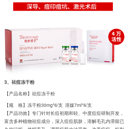
3、
祛痘冻干粉
【产品名称】祛痘冻干粉
【规 格】冻干粉30mg*6/支 溶媒7ml*6/支
【产品功效】专门针对长痘初期和轻、中度痘痘研制开发，
富含多种植物祛痘成分，深入痘痘肌肤，溶解毛孔内滞留已