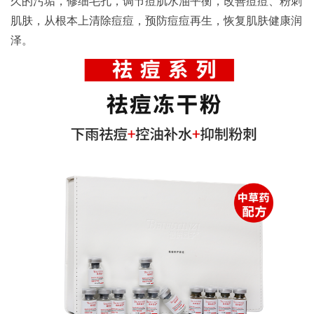
久的污垢，修细毛孔，调节痘肌水油平衡，改善痘痘、粉刺
肌肤，从根本上清除痘痘，预防痘痘再生，恢复肌肤健康润
泽。