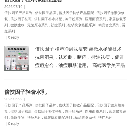
离、粉底，厚重闷痘还浪费时间；素颜出门
2026/07/19
|
倍扶因子产品系列
,
倍扶因子品牌
,
倍扶因子抗敏产品搭配
,
倍扶因子激素脸修
又怕肤色暗沉不均、毛孔粗大，直面外界灰
复
,
倍扶因子祛斑
,
倍扶因子补水搭配
,
冻干粉系列
,
医用面膜系列
,
家居修复系
尘、紫外线和...
列
,
微肽生物
,
无菌原液系列
,
祛痘系列
,
祛皱抗衰搭配系列
,
精品套盒系列
,
褪
红系列
|
0 reply
倍扶因子 植萃净颜祛痘套 超微水杨酸技术，
抗菌消炎，祛粉刺，暗疮，控油祛痘，促进
痘痘愈合，油痘肌肤适用。 高端医学美容品
牌-朵旎，时刻呵护您的美！详情请加V:1325
093691，竭诚为您服务！
倍扶因子轻奢水乳
2026/06/22
|
倍扶因子产品系列
,
倍扶因子品牌
,
倍扶因子抗敏产品搭配
,
倍扶因子激素脸修
复
,
倍扶因子祛斑
,
倍扶因子补水搭配
,
冻干粉系列
,
医用面膜系列
,
家居修复系
列
,
微肽生物
,
祛痘系列
,
祛皱抗衰搭配系列
,
精品套盒系列
,
褪红系列
|
0 reply