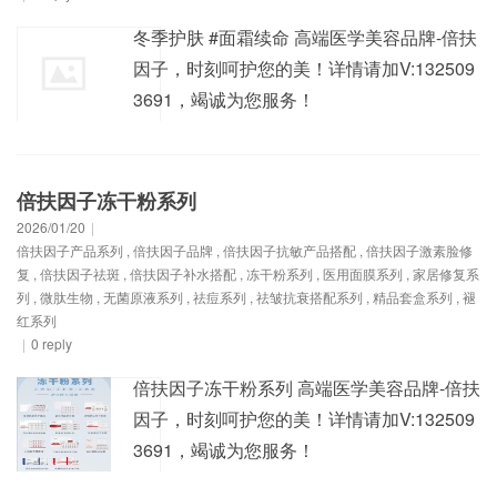
冬季护肤 #面霜续命 高端医学美容品牌-倍扶
因子，时刻呵护您的美！详情请加V:132509
3691，竭诚为您服务！
倍扶因子冻干粉系列
2026/01/20
|
倍扶因子产品系列
,
倍扶因子品牌
,
倍扶因子抗敏产品搭配
,
倍扶因子激素脸修
复
,
倍扶因子祛斑
,
倍扶因子补水搭配
,
冻干粉系列
,
医用面膜系列
,
家居修复系
列
,
微肽生物
,
无菌原液系列
,
祛痘系列
,
祛皱抗衰搭配系列
,
精品套盒系列
,
褪
红系列
|
0 reply
倍扶因子冻干粉系列 高端医学美容品牌-倍扶
因子，时刻呵护您的美！详情请加V:132509
3691，竭诚为您服务！