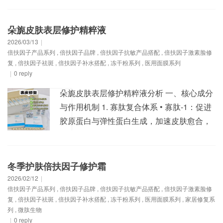
朵旎皮肤表层修护精粹液
2026/03/13
|
倍扶因子产品系列
,
倍扶因子品牌
,
倍扶因子抗敏产品搭配
,
倍扶因子激素脸修
复
,
倍扶因子祛斑
,
倍扶因子补水搭配
,
冻干粉系列
,
医用面膜系列
|
0 reply
朵旎皮肤表层修护精粹液分析 一、核心成分
与作用机制 1. 寡肽复合体系 • 寡肽-1：促进
胶原蛋白与弹性蛋白生成，加速皮肤愈合，
抑制炎症反应，增强肌肤弹性。 • 寡肽-3：
刺激表皮细胞再生，改善皮肤质地与光泽，
协同提升紧致度。 • 寡肽-5：抵御自由基侵
冬季护肤倍扶因子修护霜
害，缓解红肿痒痛，促进创面愈合。 • 作用
2026/02/12
|
倍扶因子产品系列
,
倍扶因子品牌
,
倍扶因子抗敏产品搭配
,
倍扶因子激素脸修
逻辑：通过多肽协同作用，实现“修复-抗炎-
复
,
倍扶因子祛斑
,
倍扶因子补水搭配
,
冻干粉系列
,
医用面膜系列
,
家居修复系
抗氧”...
列
,
微肽生物
|
0 reply