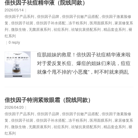
倍扶因子祛痘精华液（院线同款）
2026/05/14
|
倍扶因子产品系列
,
倍扶因子品牌
,
倍扶因子抗敏产品搭配
,
倍扶因子激素脸修
复
,
倍扶因子祛斑
,
倍扶因子补水搭配
,
冻干粉系列
,
医用面膜系列
,
家居修复系
列
,
微肽生物
,
无菌原液系列
,
祛痘系列
,
祛皱抗衰搭配系列
,
精品套盒系列
,
褪
红系列
|
0 reply
痘肌姐妹的救星！倍扶因子祛痘精华液来啦
对于爱反复长痘、爆痘的姐妹们来说，痘痘
就像个甩不掉的“小恶魔”，时不时就来捣乱
一番。脸上冒出的那些红肿痘痘，不仅影响
颜值，还又疼又痒，让人心情糟糕透顶。化
妆吧，怕堵塞毛孔让痘痘更严重；不化妆
倍扶因子特润紧致眼霜（院线同款）
吧，又实在没勇气直面他人。不过别担心，
2026/04/20
|
倍扶因子产品系列
,
倍扶因子品牌
,
倍扶因子抗敏产品搭配
,
倍扶因子激素脸修
今天一定要给大家介绍一款超厉害的祛痘神
复
,
倍扶因子祛斑
,
倍扶因子补水搭配
,
冻干粉系列
,
医用面膜系列
,
家居修复系
器——倍扶因子祛...
列
,
微肽生物
,
无菌原液系列
,
祛痘系列
,
祛皱抗衰搭配系列
,
精品套盒系列
,
褪
红系列