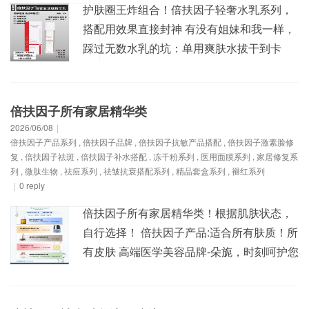
护肤圈王炸组合！倍扶因子轻奢水乳系列，
搭配用效果直接封神 有没有姐妹和我一样，
踩过无数水乳的坑：单用爽肤水拔干到卡
粉，单涂乳液又闷得满脸油光，功效型水乳
上脸刺痛泛红，叠用好几种还反而把屏障作
得稀碎？直到挖到倍扶因子轻奢水乳这对神
倍扶因子所有家居精华类
仙CP，才真正懂什么叫「1+1＞10」的护肤
2026/06/08
|
倍扶因子产品系列
,
倍扶因子品牌
,
倍扶因子抗敏产品搭配
,
倍扶因子激素脸修
体验，说它是今年用过最巨好用的两款水
复
,
倍扶因子祛斑
,
倍扶因子补水搭配
,
冻干粉系列
,
医用面膜系列
,
家居修复系
乳，真的一点不夸...
列
,
微肽生物
,
祛痘系列
,
祛皱抗衰搭配系列
,
精品套盒系列
,
褪红系列
|
0 reply
倍扶因子所有家居精华类！ ​根据肌肤状态，
自行选择！ 倍扶因子产品:​适合所有肤质！所
有皮肤 高端医学美容品牌-朵旎，时刻呵护您
的美！详情请加V:1325093691，竭诚为您服
务！