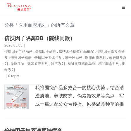
分类「医用面膜系列」的所有文章
倍扶因子隔离BB（院线同款）
2026/08/03
|
倍扶因子产品系列
,
倍扶因子品牌
,
倍扶因子抗敏产品搭配
,
倍扶因子激素脸修
复
,
倍扶因子祛斑
,
倍扶因子补水搭配
,
冻干粉系列
,
医用面膜系列
,
家居修复系
列
,
微肽生物
,
无菌原液系列
,
祛痘系列
,
祛皱抗衰搭配系列
,
精品套盒系列
,
褪
红系列
|
0 reply
我将围绕产品多效合一的核心优势，结合清
透质地、养肤防护、伪素颜效果等亮点，写
成一篇适配公众号传播、风格温柔种草的推
文。 懒人伪素颜神器｜倍扶因子隔离BB，
一抹养肤裸透好皮 谁懂当代女生的护肤化妆
痛点！ 日常出门不想层层叠叠涂防晒、隔
倍扶因子植萃净颜祛痘套