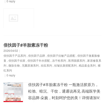
|
0 reply
倍扶因子#羊胎素冻干粉
2026/04/02
|
倍扶因子产品系列
,
倍扶因子品牌
,
倍扶因子抗敏产品搭配
,
倍扶因子激素脸修
复
,
倍扶因子祛斑
,
倍扶因子补水搭配
,
冻干粉系列
,
医用面膜系列
,
家居修复系
列
,
微肽生物
,
无菌原液系列
,
祛痘系列
,
祛皱抗衰搭配系列
,
精品套盒系列
,
褪
红系列
|
0 reply
倍扶因子#羊胎素冻干粉 一瓶激活胶原力，
松弛、暗沉、干纹，通通说再见 高端医学美
容品牌-朵旎，时刻呵护您的美！详情请加V:
1325093691，竭诚为您服务！