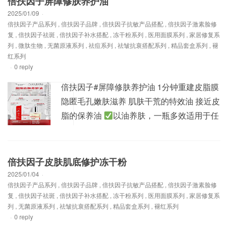
倍扶因子屏障修肤养护油
于小面积面部整形手术后、小面积烧伤术
2025/01/09
·
倍扶因子产品系列
,
倍扶因子品牌
,
倍扶因子抗敏产品搭配
,
倍扶因子激素脸修
后、激光美容术后、祛印、祛色素沉着术
复
,
倍扶因子祛斑
,
倍扶因子补水搭配
,
冻干粉系列
,
医用面膜系列
,
家居修复系
后、 日晒后皮炎...
列
,
微肽生物
,
无菌原液系列
,
祛痘系列
,
祛皱抗衰搭配系列
,
精品套盒系列
,
褪
红系列
·
0 reply
倍扶因子#屏障修肤养护油 1分钟重建皮脂膜
隐匿毛孔嫩肤滋养 肌肤干荒的特效油 接近皮
脂的保养油
以油养肤，一瓶多效适用于任
何肌肤 高端医学美容品牌-倍扶因子，时刻呵
护您的美！全系列产品出厂价零售批发，详
情请加V:1325093691
倍扶因子皮肤肌底修护冻干粉
2025/01/04
·
倍扶因子产品系列
,
倍扶因子品牌
,
倍扶因子抗敏产品搭配
,
倍扶因子激素脸修
复
,
倍扶因子祛斑
,
倍扶因子补水搭配
,
冻干粉系列
,
医用面膜系列
,
家居修复系
列
,
无菌原液系列
,
祛皱抗衰搭配系列
,
精品套盒系列
,
褪红系列
·
0 reply