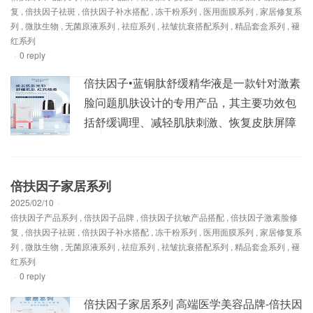
复
,
倍扶因子祛斑
,
倍扶因子补水搭配
,
冻干粉系列
,
医用面膜系列
,
家居修复系
列
,
微肽生物
,
无菌原液系列
,
祛痘系列
,
祛皱抗衰搭配系列
,
精品套盒系列
,
褪
红系列
·
0 reply
倍扶因子•蓝铜肽舒缓精华液是一款针对激素
脸问题肌肤设计的专用产品，其主要功效包
括舒缓调理、减轻肌肤刺激、恢复皮肤屏障
功能以及提高肌肤免疫力。下面是对该产品
的详细解析： 一、核心成分与功效 • 蓝铜
肽：作为精华液的主要成分，蓝铜肽具有显
倍扶因子家居系列
著的舒缓、修复和再生功效。它能够刺激胶
2025/02/10
·
倍扶因子产品系列
,
倍扶因子品牌
,
倍扶因子抗敏产品搭配
,
倍扶因子激素脸修
原蛋白和弹力蛋白的合成，有助于紧实肌肤
复
,
倍扶因子祛斑
,
倍扶因子补水搭配
,
冻干粉系列
,
医用面膜系列
,
家居修复系
和减少细纹...
列
,
微肽生物
,
无菌原液系列
,
祛痘系列
,
祛皱抗衰搭配系列
,
精品套盒系列
,
褪
红系列
·
0 reply
倍扶因子家居系列 高端医学美容品牌-倍扶因