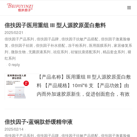
倍扶因子医用重组 III 型人源胶原蛋白敷料
2025/02/21
·
倍扶因子产品系列
,
倍扶因子品牌
,
倍扶因子抗敏产品搭配
,
倍扶因子激素脸修
复
,
倍扶因子祛斑
,
倍扶因子补水搭配
,
冻干粉系列
,
医用面膜系列
,
家居修复系
列
,
微肽生物
,
无菌原液系列
,
祛痘系列
,
祛皱抗衰搭配系列
,
精品套盒系列
,
褪
红系列
·
0 reply
【产品名称】医用重组 III 型人源胶原蛋白敷
料 【产品规格】10ml*6 支 【产品功效】由
内而外加速胶原新生，促进创面愈合，有效
修复问题肌敏感肌， 直达肌底，恢复皮肤弹
力网，增强肌肤弹性。 【产品说明】适用于
人体浅表性创面，度或浅山度的烧烫伤创面 ,
倍扶因子•蓝铜肽舒缓精华液
激光 / 光子 / 果酸换肤 / 微整形术后创面的护
2025/02/14
·
倍扶因子产品系列
,
倍扶因子品牌
,
倍扶因子抗敏产品搭配
,
倍扶因子激素脸修
理 , 为创面愈合提供微环境。 高端医学...