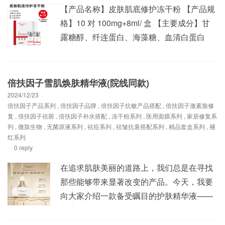
【产品名称】皮肤肌底修护冻干粉 【产品规
格】10 对 100mg+8ml/ 盒 【主要成分】甘
露糖醇、纤连蛋白、海藻糖、血清白蛋白
【产品功效】1、皱纹、凹坑、痘坑、痤疮
坑、衰老肌肤；2、慢性和 新鲜创面、 手术
切口、供皮创面、祛斑、磨削术等创面修
倍扶因子雪肌焕肤精华液(院线同款)
护；3、深 层修护、各种激光、 光子术后的
2024/12/23
·
倍扶因子产品系列
,
倍扶因子品牌
,
倍扶因子抗敏产品搭配
,
倍扶因子激素脸修
修护、抑制各种创面疤痕的形成； 高端医学
复
,
倍扶因子祛斑
,
倍扶因子补水搭配
,
冻干粉系列
,
医用面膜系列
,
家居修复系
美容品牌-倍...
列
,
微肽生物
,
无菌原液系列
,
祛痘系列
,
祛皱抗衰搭配系列
,
精品套盒系列
,
褪
红系列
·
0 reply
在追求肌肤美丽的道路上，我们总是在寻找
那些能够带来显著改变的产品。今天，我要
向大家介绍一款备受瞩目的护肤精华液——
倍扶因子雪肌焕肤精华液。 这款精华液的
独特之处在于，它一次只需使用 3-4 滴，就