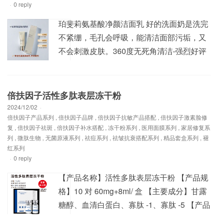
·
0 reply
珀斐莉氨基酸净颜洁面乳 好的洗面奶是洗完
不紧绷，毛孔会呼吸，能清洁面部污垢，又
不会刺激皮肤。360度无死角清洁-强烈好评
推荐孕妇可用，温和无刺激，性价比高#暨大
#珀斐莉#氨基酸无刺激洗面奶推荐 #为秋冬
干燥肌肤保驾护航 #氨基酸洗面奶。 高端医
倍扶因子活性多肽表层冻干粉
学美容品牌-倍扶因子，时刻呵护您的美！全
2024/12/02
·
倍扶因子产品系列
,
倍扶因子品牌
,
倍扶因子抗敏产品搭配
,
倍扶因子激素脸修
系列产品出厂价零售批发，详情请加V:1325
复
,
倍扶因子祛斑
,
倍扶因子补水搭配
,
冻干粉系列
,
医用面膜系列
,
家居修复系
093691 &...
列
,
微肽生物
,
无菌原液系列
,
祛痘系列
,
祛皱抗衰搭配系列
,
精品套盒系列
,
褪
红系列
·
0 reply
【产品名称】活性多肽表层冻干粉 【产品规
格】10 对 60mg+8ml/ 盒 【主要成分】甘露
糖醇、血清白蛋白、寡肽 -1、寡肽 -5 【产品