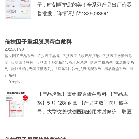
子，时刻呵护您的美！全系列产品出厂价零
售批发，详情请加V:1325093691
倍扶因子重组胶原蛋白敷料
2025/01/20
·
倍扶因子产品系列
,
倍扶因子品牌
,
倍扶因子抗敏产品搭配
,
倍扶因子激素脸修
复
,
倍扶因子祛斑
,
倍扶因子补水搭配
,
冻干粉系列
,
医用面膜系列
,
家居修复系
列
,
微肽生物
,
无菌原液系列
,
祛痘系列
,
祛皱抗衰搭配系列
,
精品套盒系列
,
褪
红系列
·
0 reply
【产品名称】重组胶原蛋白敷料 【产品规
格】5 片 *28ml/ 盒 【产品功效】医用械字
号、大型微整微创医院必用术后修护；取医
用冷敷贴外敷于清洁好的皮肤，每天一次，
每次敷 20 分钟，连续应用一周，而后每周
使用 2-3 次，四周为一疗程， 或遵医嘱。用