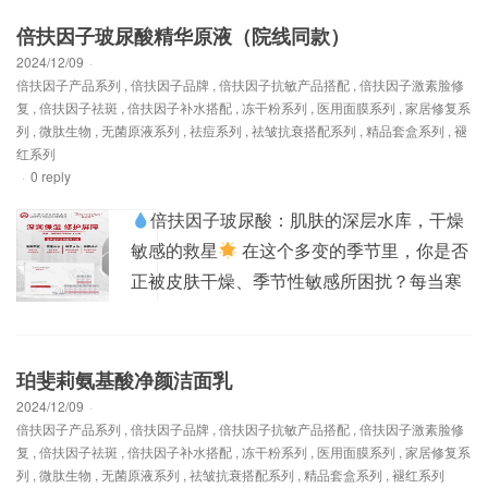
能发挥出惊人的效果。它能够有效地减少皮
倍扶因子玻尿酸精华原液（院线同款）
肤黑色素的形成，让肌肤变得更加白皙透
2024/12/09
·
倍扶因子产品系列
,
倍扶因子品牌
,
倍扶因子抗敏产品搭配
,
倍扶因子激素脸修
亮。黑色素是导致皮肤暗沉、色斑的主要原
复
,
倍扶因子祛斑
,
倍扶因子补水搭配
,
冻干粉系列
,
医用面膜系列
,
家居修复系
因之一，...
列
,
微肽生物
,
无菌原液系列
,
祛痘系列
,
祛皱抗衰搭配系列
,
精品套盒系列
,
褪
红系列
·
0 reply
倍扶因子玻尿酸：肌肤的深层水库，干燥
敏感的救星
在这个多变的季节里，你是否
正被皮肤干燥、季节性敏感所困扰？每当寒
风拂过，或是暖阳照耀，肌肤似乎总在无声
地呼救，渴望那一抹温柔的滋润。今天，就
让我为你揭秘一款备受好评的补水神器——
珀斐莉氨基酸净颜洁面乳
倍扶因子玻尿酸，它不仅是干燥肌肤的救
2024/12/09
·
倍扶因子产品系列
,
倍扶因子品牌
,
倍扶因子抗敏产品搭配
,
倍扶因子激素脸修
星，更是敏感、痘痘肌肤以及孕妇们的安心
复
,
倍扶因子祛斑
,
倍扶因子补水搭配
,
冻干粉系列
,
医用面膜系列
,
家居修复系
之选。
超强补水...
列
,
微肽生物
,
无菌原液系列
,
祛皱抗衰搭配系列
,
精品套盒系列
,
褪红系列