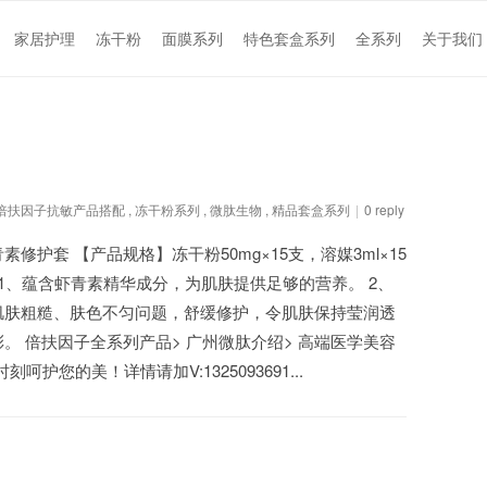
家居护理
冻干粉
面膜系列
特色套盒系列
全系列
关于我们
倍扶因子抗敏产品搭配
,
冻干粉系列
,
微肽生物
,
精品套盒系列
|
0 reply
修护套 【产品规格】冻干粉50mg×15支，溶媒3ml×15
 1、蕴含虾青素精华成分，为肌肤提供足够的营养。 2、
肌肤粗糙、肤色不匀问题，舒缓修护，令肌肤保持莹润透
。 倍扶因子全系列产品> 广州微肽介绍> 高端医学美容
呵护您的美！详情请加V:1325093691...