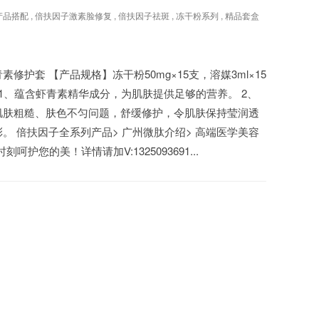
产品搭配
,
倍扶因子激素脸修复
,
倍扶因子祛斑
,
冻干粉系列
,
精品套盒
修护套 【产品规格】冻干粉50mg×15支，溶媒3ml×15
 1、蕴含虾青素精华成分，为肌肤提供足够的营养。 2、
肌肤粗糙、肤色不匀问题，舒缓修护，令肌肤保持莹润透
。 倍扶因子全系列产品> 广州微肽介绍> 高端医学美容
呵护您的美！详情请加V:1325093691...