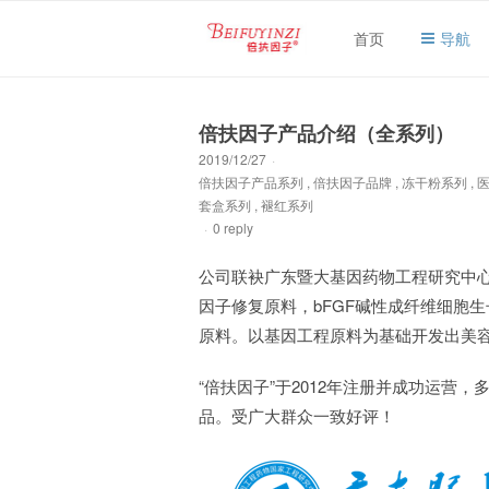
首页
导航
倍扶因子产品介绍（全系列）
2019/12/27
·
倍扶因子产品系列
,
倍扶因子品牌
,
冻干粉系列
,
套盒系列
,
褪红系列
·
0 reply
公司联袂广东暨大基因药物工程研究中心
因子修复原料，bFGF碱性成纤维细胞
原料。以基因工程原料为基础开发出美
“倍扶因子”于2012年注册并成功运营
品。受广大群众一致好评！