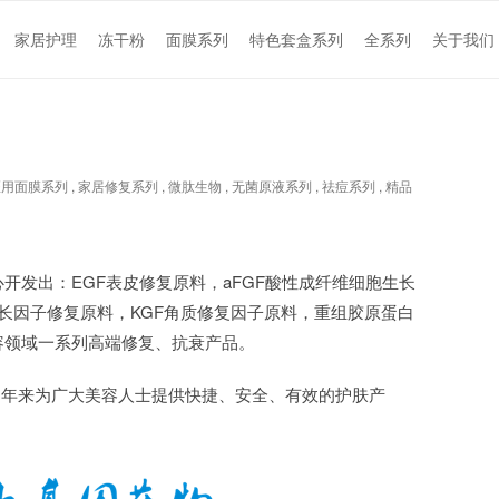
家居护理
冻干粉
面膜系列
特色套盒系列
全系列
关于我们
医用面膜系列
,
家居修复系列
,
微肽生物
,
无菌原液系列
,
祛痘系列
,
精品
开发出：EGF表皮修复原料，aFGF酸性成纤维细胞生长
生长因子修复原料，KGF角质修复因子原料，重组胶原蛋白
容领域一系列高端修复、抗衰产品。
，多年来为广大美容人士提供快捷、安全、有效的护肤产