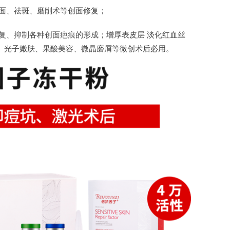
创面、祛斑、磨削术等创面修复；
复、抑制各种创面疤痕的形成；增厚表皮层 淡化红血丝
、光子嫩肤、果酸美容、微晶磨屑等微创术后必用。