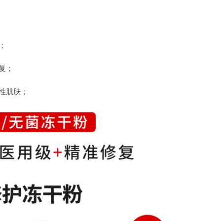
；
复；
性肌肤；