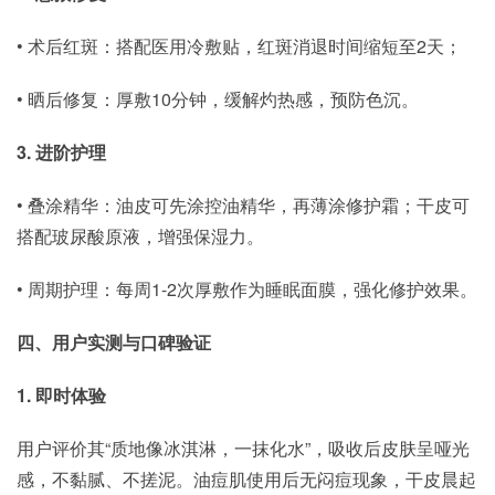
• 术后红斑：搭配医用冷敷贴，红斑消退时间缩短至2天；
• 晒后修复：厚敷10分钟，缓解灼热感，预防色沉。
3. 进阶护理
• 叠涂精华：油皮可先涂控油精华，再薄涂修护霜；干皮可
搭配玻尿酸原液，增强保湿力。
• 周期护理：每周1-2次厚敷作为睡眠面膜，强化修护效果。
四、用户实测与口碑验证
1. 即时体验
用户评价其“质地像冰淇淋，一抹化水”，吸收后皮肤呈哑光
感，不黏腻、不搓泥。油痘肌使用后无闷痘现象，干皮晨起