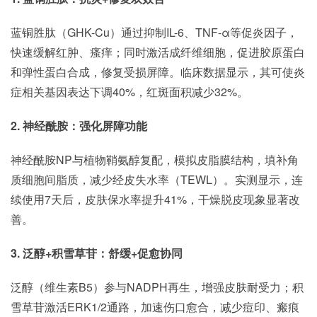
蓝铜胜肽（GHK-Cu）通过抑制IL-6、TNF-α等促炎因子，
快速缓解红肿、瘙痒；同时激活成纤维细胞，促进胶原蛋白
和弹性蛋白合成，修复受损屏障。临床数据显示，其可使炎
症相关基因表达下调40%，红斑面积减少32%。
2. 神经酰胺：强化屏障功能
神经酰胺NP与植物鞘氨醇复配，模拟皮脂膜结构，填补角
质细胞间脂质，减少经皮失水率（TEWL）。实测显示，连
续使用7天后，皮肤保水率提升41%，干燥脱皮现象显著改
善。
3. 泛醇+积雪草苷：舒缓+促愈协同
泛醇（维生素B5）参与NADPH再生，增强皮肤耐受力；积
雪草苷激活ERK1/2通路，加速伤口愈合，减少痘印、瘢痕