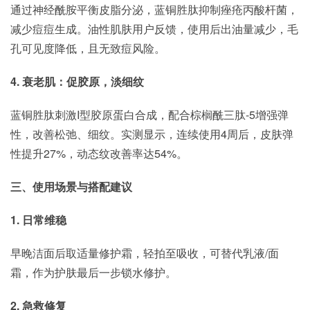
通过神经酰胺平衡皮脂分泌，蓝铜胜肽抑制痤疮丙酸杆菌，
减少痘痘生成。油性肌肤用户反馈，使用后出油量减少，毛
孔可见度降低，且无致痘风险。
4. 衰老肌：促胶原，淡细纹
蓝铜胜肽刺激I型胶原蛋白合成，配合棕榈酰三肽-5增强弹
性，改善松弛、细纹。实测显示，连续使用4周后，皮肤弹
性提升27%，动态纹改善率达54%。
三、使用场景与搭配建议
1. 日常维稳
早晚洁面后取适量修护霜，轻拍至吸收，可替代乳液/面
霜，作为护肤最后一步锁水修护。
2. 急救修复