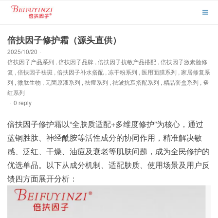
倍扶因子修护霜（源头直供）
2025/10/20
·
倍扶因子产品系列
,
倍扶因子品牌
,
倍扶因子抗敏产品搭配
,
倍扶因子激素脸修
复
,
倍扶因子祛斑
,
倍扶因子补水搭配
,
冻干粉系列
,
医用面膜系列
,
家居修复系
列
,
微肽生物
,
无菌原液系列
,
祛痘系列
,
祛皱抗衰搭配系列
,
精品套盒系列
,
褪
红系列
·
0 reply
倍扶因子修护霜以“全肤质适配+多维度修护”为核心，通过
蓝铜胜肽、神经酰胺等活性成分的协同作用，精准解决敏
感、泛红、干燥、油痘及衰老等肌肤问题，成为全民修护的
优选单品。以下从成分机制、适配肤质、使用场景及用户反
馈四方面展开分析：