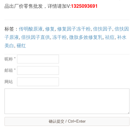
品出厂价零售批发，详情请加V:
1325093691
标签：
传明酸原液
,
修复
,
修复因子冻干粉
,
倍扶因子
,
倍扶因
子原液
,
倍扶因子直供
,
冻干粉
,
​微肽多效修复乳
,
祛痘
,
补水
美白
,
褪红
昵称 *
邮箱 *
网站