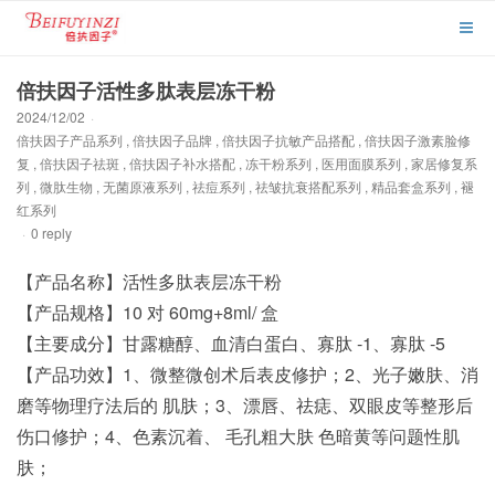
倍扶因子活性多肽表层冻干粉
2024/12/02
·
倍扶因子产品系列
,
倍扶因子品牌
,
倍扶因子抗敏产品搭配
,
倍扶因子激素脸修
复
,
倍扶因子祛斑
,
倍扶因子补水搭配
,
冻干粉系列
,
医用面膜系列
,
家居修复系
列
,
微肽生物
,
无菌原液系列
,
祛痘系列
,
祛皱抗衰搭配系列
,
精品套盒系列
,
褪
红系列
·
0 reply
【产品名称】活性多肽表层冻干粉
【产品规格】10 对 60mg+8ml/ 盒
【主要成分】甘露糖醇、血清白蛋白、寡肽 -1、寡肽 -5
【产品功效】1、微整微创术后表皮修护；2、光子嫩肤、消
磨等物理疗法后的 肌肤；3、漂唇、祛痣、双眼皮等整形后
伤口修护；4、色素沉着、 毛孔粗大肤 色暗黄等问题性肌
肤；